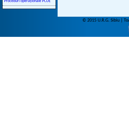
Proceduri operaționale PCUE
© 2015 U.R.G. Sibiu | To