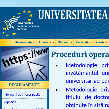
Universitate
Admitere
Studenți
Facultăți
Licență
Proceduri opera
Metodologie pri
învățământul uni
universitar acredi
REGULAMENTE
Metodologie pri
Informații de interes public
titlului de doct
Rapoarte
obținute în străin